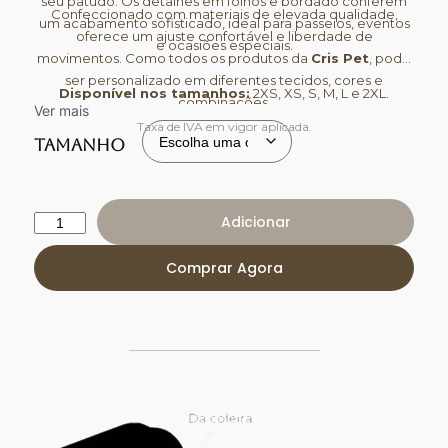
seu patudo. Os detalhes em folhos e bordado conferem
Confeccionado com materiais de elevada qualidade,
um acabamento sofisticado, ideal para passeios, eventos
oferece um ajuste confortável e liberdade de
e ocasiões especiais.
movimentos. Como todos os produtos da
Cris Pet
, pode
ser personalizado em diferentes tecidos, cores e
Disponível nos tamanhos:
2XS, XS, S, M, L e 2XL.
combinações.
Ver mais
Taxa de IVA em vigor aplicada.
Tamanho
Adicionar
Comprar Agora