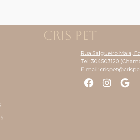
CRIS PET
Rua Salgueiro Maia, Ed
Tel: 304503120 (Chama
E-mail:
crispet@crisp
s
os