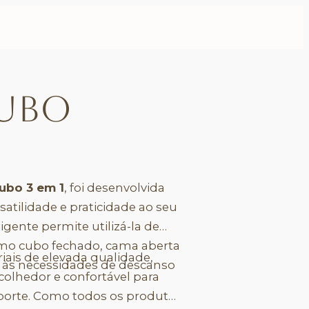
ubo
ubo 3 em 1
, foi desenvolvida
satilidade e praticidade ao seu
igente permite utilizá-la de
como cubo fechado, cama aberta
ais de elevada qualidade,
 às necessidades de descanso
olhedor e confortável para
porte. Como todos os produtos