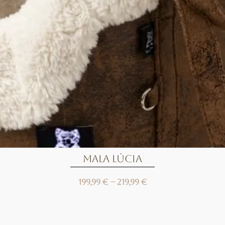
Mala Lúcia
199,99
€
–
219,99
€