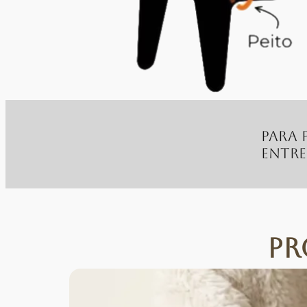
Para 
entr
Pr