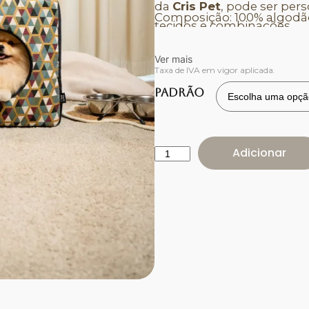
da
Cris Pet
, pode ser per
Composição: 100% algodã
tecidos e combinações.
Ver mais
Taxa de IVA em vigor aplicada.
Padrão
Adicionar