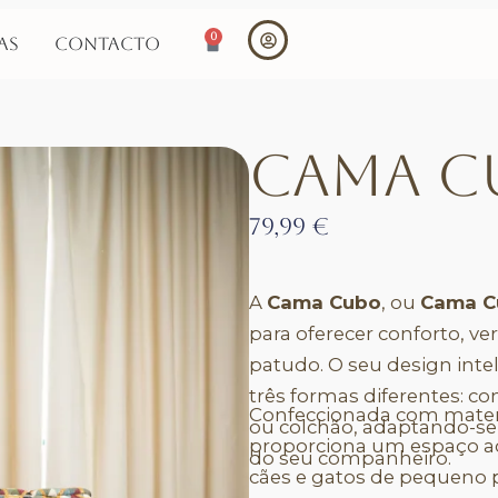
0
as
Contacto
Cama C
79,99
€
A
Cama Cubo
, ou
Cama C
para oferecer conforto, ver
patudo. O seu design intel
três formas diferentes: 
Confeccionada com materi
ou colchão, adaptando-se
proporciona um espaço ac
do seu companheiro.
cães e gatos de pequeno 