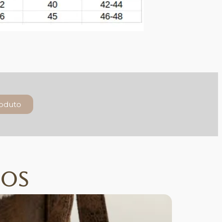
roduto
dos