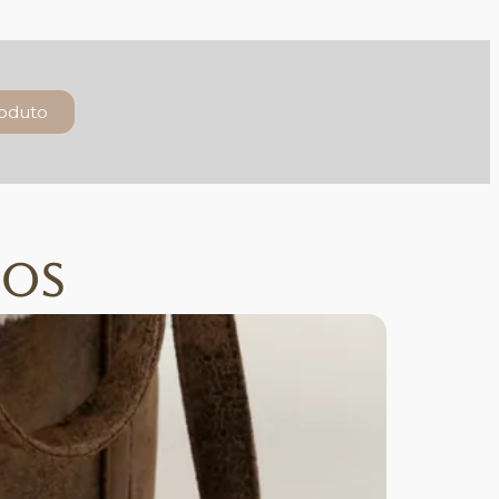
roduto
dos