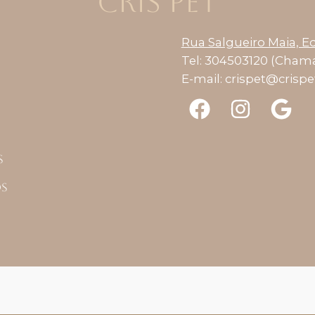
CRIS PET
Rua Salgueiro Maia, Ed
Tel: 304503120 (Chama
E-mail:
crispet@crisp
s
os