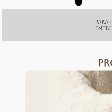
Para 
entr
Pr