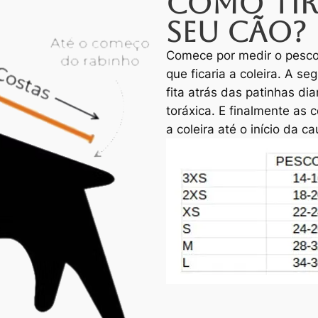
Como tir
seu cão?
Comece por medir o pesco
que ficaria a coleira. A se
fita atrás das patinhas di
toráxica. E finalmente as
a coleira até o início da c