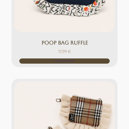
Poop bag Ruffle
17,99
€
ADICIONAR