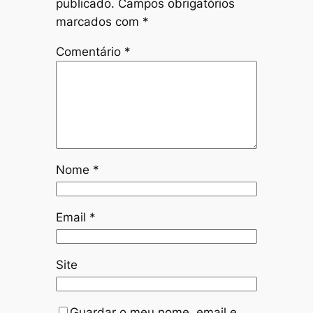
publicado.
Campos obrigatórios
marcados com
*
Comentário
*
Nome
*
Email
*
Site
Guardar o meu nome, email e