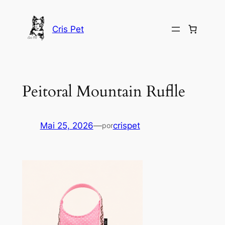
Saltar
para
Cris Pet
o
conteúdo
Peitoral Mountain Ruflle
Mai 25, 2026
—
crispet
por